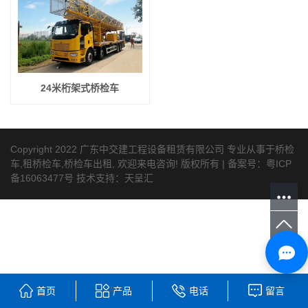
24米桁架式桥检车
Copyright 2022 广东中交建工程设备租赁有限公司 专业从事于
桥检
车
,
租桥检车
,
桥检车出租
, 欢迎来电咨询! 版权所有 | 备案号：
粤ICP
备16063477号
技术支持：
天呈汇
首页
产品
电话
留言