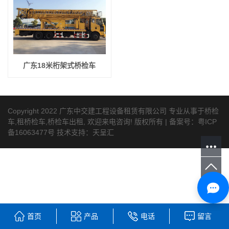
广东18米桁架式桥检车
Copyright 2022 广东中交建工程设备租赁有限公司 专业从事于
桥检
车
,
租桥检车
,
桥检车出租
, 欢迎来电咨询! 版权所有 | 备案号：
粤ICP
备16063477号
技术支持：
天呈汇
首页
产品
电话
留言