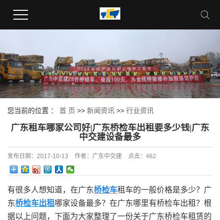
您当前的位置 ：
首 页
>>
新闻资讯
>>
行业资讯
广东租车哪家公司好|广东桥检车出租要多少钱|广东
中交建设备最多
发布日期：
2017-10-13
作者：
广东中交建
点击：
462
有很多人想知道，在广东
桥检车
租车的一般价格是多少？广
东
桥检车出租
哪家设备最多？在广东哪里有桥检车出租？根
据以上问题，下面为大家整理了一份关于广东桥检车租赁的