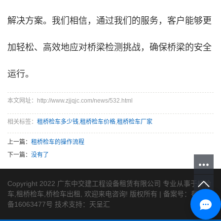
解决方案。我们相信，通过我们的服务，客户能够更
加轻松、高效地应对桥梁检测挑战，确保桥梁的安全
运行。
本文网址：http://www.zjjqjc.com/news/532.html
相关标签：
租桥检车多少钱
,
租桥检车价格
,
租桥检车厂家
上一篇：
租桥检车的操作流程
下一篇：
没有了
Copyright 2022 广东中交建工程设备租赁有限公司 专业从事于
桥检
车
,
租桥检车
,
桥检车出租
, 欢迎来电咨询! 版权所有 | 备案号：
粤ICP
备16063477号
技术支持：
天呈汇