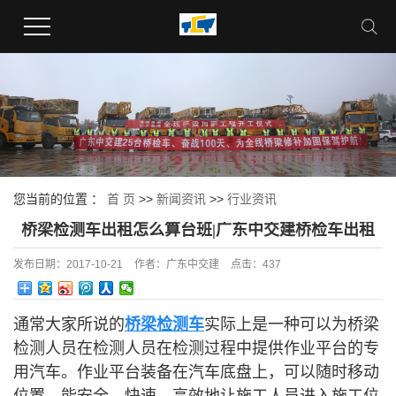
您当前的位置 ：
首 页
>>
新闻资讯
>>
行业资讯
桥梁检测车出租怎么算台班|广东中交建桥检车出租
发布日期：
2017-10-21
作者：
广东中交建
点击：
437
通常大家所说的
桥梁检测车
实际上是一种可以为桥梁
检测人员在检测人员在检测过程中提供作业平台的专
用汽车。作业平台装备在汽车底盘上，可以随时移动