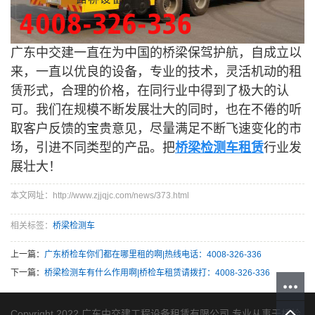
广东中交建一直在为中国的桥梁保驾护航，自成立以
来，一直以优良的设备，专业的技术，灵活机动的租
赁形式，合理的价格，在同行业中得到了极大的认
可。我们在规模不断发展壮大的同时，也在不倦的听
取客户反馈的宝贵意见，尽量满足不断飞速变化的市
场，引进不同类型的产品。把
桥梁检测车租赁
行业发
展壮大！
本文网址：http://www.zjjqjc.com/news/373.html
相关标签：
桥梁检测车
上一篇：
广东桥检车你们都在哪里租的啊|热线电话：4008-326-336
下一篇：
桥梁检测车有什么作用啊|桥检车租赁请拨打：4008-326-336
Copyright 2022 广东中交建工程设备租赁有限公司 专业从事于
桥检